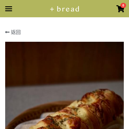
0
×
商品分類
主頁
返回
所有商品分類
所有商品
司康 · 可麗露
商品預訂
馬芬蛋糕 · 瑪德蓮
麵包課堂
原個蛋糕
曲奇 · 禮盒
散水餅
活動定制
鹼水貝果課
蛋糕甜品
曲奇/禮盒
德國鹼水結課
搜索
原個蛋糕
紐約貝果課
繁體中文
日式海鹽卷課
+852 57403925
繁體中文
Info@plusbread.com
卡通貝果課（造型）