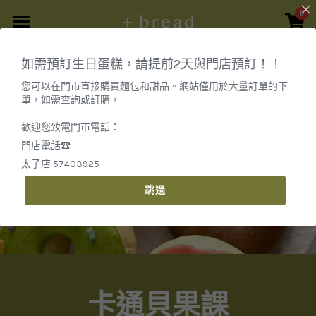
0
×
商品分類
主頁
如需預訂生日蛋糕，請提前2天與門店預訂！！
所有商品分類
所有商品
您可以在門市直接購買麵包和甜品。網站僅用於大量訂單的下
單，如需查詢或訂購，
司康 · 可麗露
商品預訂
歡迎您致電門市電話：
馬芬蛋糕 · 瑪德蓮
麵包課堂
原個蛋糕
門店電話☎
太子店 57403925
曲奇 · 禮盒
散水餅
活動定制
鹼水貝果課
跳過
蛋糕甜品
曲奇/禮盒
德國鹼水結課
搜索
原個蛋糕
紐約貝果課
繁體中文
日式海鹽卷課
+852 57403925
繁體中文
卡通貝果課
Info@plusbread.com
卡通貝果課（造型）