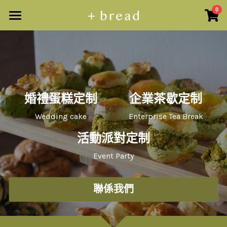
0
×
商品分類
主頁
所有商品分類
所有商品
司康 · 可麗露
商品預訂
婚禮蛋糕定制
企業茶歇定制
馬芬蛋糕 · 瑪德蓮
麵包課堂
原個蛋糕
Wedding cake
Enterprise Tea Break
曲奇 · 禮盒
散水餅
活動定制
鹼水貝果課
活動派對定制
蛋糕甜品
曲奇/禮盒
德國鹼水結課
搜索
Event Party
原個蛋糕
紐約貝果課
繁體中文
聯係我們
日式海鹽卷課
+852 57403925
繁體中文
Info@plusbread.com
卡通貝果課（造型）