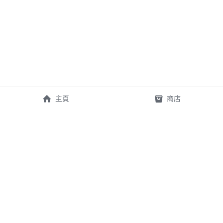
主頁
商店
實體店
門店電話
太子門店：
太子店 57403925
旺角太子道西157號10號店
- - 
Prince Edward Road West 157 
Store contact 