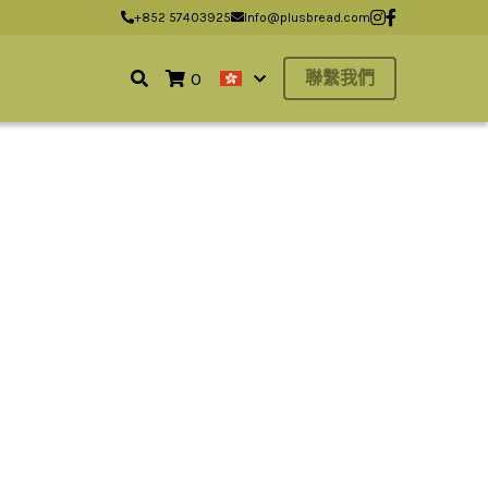
+852 57403925
+852 57403925
Info@plusbread.com
Info@plusbread.com
聯繫我們
0