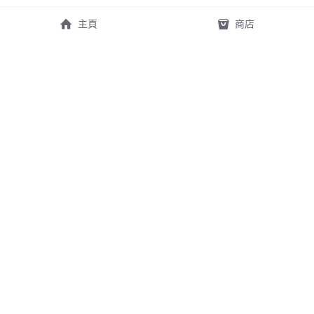
主頁
商店
實體店
門店電話
太子門店：
太子店 57403925
旺角太子道西157號10號店
- - 
Prince Edward Road West 157 
Store contact 
Shop 10A
Prince Edward bakery 
營業時間：
08:30-22:00
  Mon - 
57403925
Sun
+852 57403925