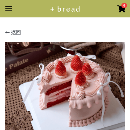
0
×
商品分類
主頁
返回
所有商品分類
所有商品
司康 · 可麗露
商品預訂
馬芬蛋糕 · 瑪德蓮
麵包課堂
原個蛋糕
曲奇 · 禮盒
散水餅
活動定制
鹼水貝果課
蛋糕甜品
曲奇/禮盒
德國鹼水結課
搜索
原個蛋糕
紐約貝果課
繁體中文
日式海鹽卷課
+852 57403925
繁體中文
Info@plusbread.com
卡通貝果課（造型）